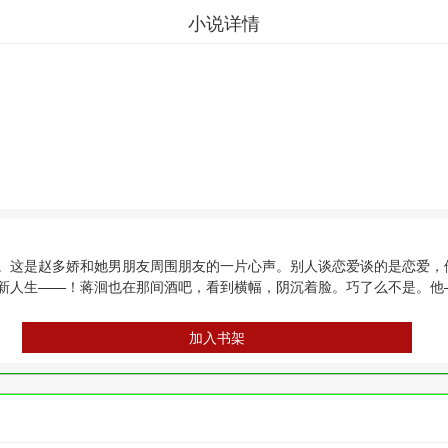
小说详情
。这是赵多娇和她男朋友周围朋友的一片心声。别人谈恋爱谈的是恋爱，
新人生——！蒋洄也在那间酒吧，看到横幅，阴沉着脸。巧了么不是。他
加入书架