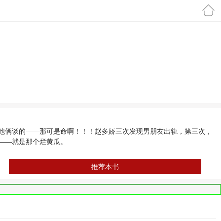
首页
他俩谈的——那可是命啊！！！赵多娇三次发现男朋友出轨，第三次，
——就是那个烂黄瓜。
推荐本书