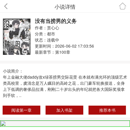
小说详情
首页
没有当捞男的义务
作者：赏心心
分类：
都市
状态：连载中
更新时间：2026-06-02 17:03:56
最新章节：
第100章
小说简介：
年上金融大佬daddy攻x绿茶捞男交际花受 在本就布满光环的顶级艺术
类高校里，虞清念是万人瞩目的高岭之花，出门豪车轮换接送，全身
上下低调的奢侈品拉满，刚刚二十岁出头的年纪就把各大国际奖项拿
到手软，..
阅读第一章
加入书架
推荐本书