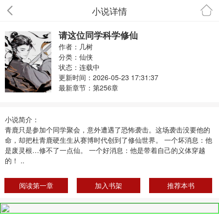
小说详情
首页
请这位同学科学修仙
作者：几树
分类：
仙侠
状态：连载中
更新时间：2026-05-23 17:31:37
最新章节：
第256章
小说简介：
青鹿只是参加个同学聚会，意外遭遇了恐怖袭击。这场袭击没要他的
命，却把杜青鹿硬生生从赛博时代创到了修仙世界。 一个坏消息：他
是废灵根…修不了一点仙。 一个好消息：他是带着自己的义体穿越
的！ ..
阅读第一章
加入书架
推荐本书